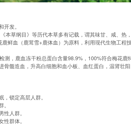
和开发。
，《本草纲目》等历代本草多有记载，谓其味甘、咸、热
花鹿鲜血（鹿茸雪+鹿体血）为原料，利用现代生物工程技
测，鹿血冻干粉总蛋白含量98.9%，100%符合梅花鹿特
进骨髓造血，升高白细胞和血小板、血红蛋白，温肾壮阳
眠，锁定高层人群。
群。
男性人群。
女性群体。